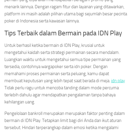
menarik lainnya. Dengan ragam fitur dan layanan yang ditawarkan,
platform ini masih adalah pilihan utama bagi sejumlah besar pecinta
poker di Indonesia serta kawasan lainnya.
Tips Terbaik dalam Bermain pada IDN Play
Untuk berhasil ketika bermain di IDN Play, krusial untuk
mengetahui kaidah serta strategi permainan secara mendalam.
Luangkan waktu untuk mengetahui semua tipe permainan yang
tersedia, contohnya wargapoker serta idn poker. Dengan
memahami proses permainan serta peluang, kamu dapat
membuat keputusan yang lebih tepat saat berada di meja.
idn play
Tidak perlu ragu untuk mencoba tanding dalam mode percuma
terlebih dahulu agar mendapatkan pengalaman tanpa bahaya
kehilangan uang.
Pengelolaan bankroll merupakan merupakan faktor penting dalam
bermain di IDN Play. Tetapkan limit bagi diri Anda dan ikut aturan
tersebut. Hindari terperangkap dalam emosi ketika mengalami