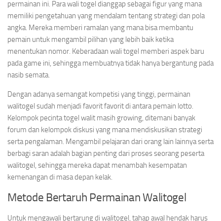
permainan ini. Para wali togel dianggap sebagai figur yang mana
memiliki pengetahuan yang mendalam tentang strategi dan pola
angka. Mereka memberi ramalan yang mana bisa membantu
pemain untuk mengambil pilihan yang lebih baik ketika
menentukan nomor. Keberadaan wali togel memberi aspek baru
pada game ini, sehingga membuatnya tidak hanya bergantung pada
nasib semata.
Dengan adanya semangat kompetisi yang tinggi, permainan
walitogel sudah menjadi favorit favorit di antara pemain lotto.
Kelompok pecinta togel walit masih growing, ditemani banyak
forum dan kelompok diskusi yang mana mendiskusikan strategi
serta pengalaman. Mengambil pelajaran dari orang lain lainnya serta
berbagi saran adalah bagian penting dari proses seorang peserta
walitogel, sehingga mereka dapat menambah kesempatan
kemenangan di masa depan kelak.
Metode Bertaruh Permainan Walitogel
Untuk mengawali bertarung di walitogel, tahap awal hendak harus