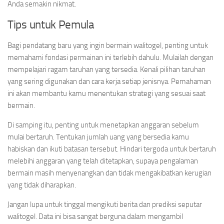
Anda semakin nikmat.
Tips untuk Pemula
Bagi pendatang baru yang ingin bermain walitogel, penting untuk
memahami fondasi permainan ini terlebih dahulu. Mulailah dengan
mempelajari ragam taruhan yang tersedia. Kenali pilihan taruhan
yang sering digunakan dan cara kerja setiap jenisnya. Pemahaman
ini akan membantu kamu menentukan strategi yang sesuai saat
bermain.
Di samping itu, penting untuk menetapkan anggaran sebelum
mulai bertaruh. Tentukan jumlah uang yang bersedia kamu
habiskan dan ikuti batasan tersebut. Hindari tergoda untuk bertaruh
melebihi anggaran yang telah ditetapkan, supaya pengalaman
bermain masih menyenangkan dan tidak mengakibatkan kerugian
yang tidak diharapkan.
Jangan lupa untuk tinggal mengikuti berita dan prediksi seputar
walitogel. Data ini bisa sangat berguna dalam mengambil