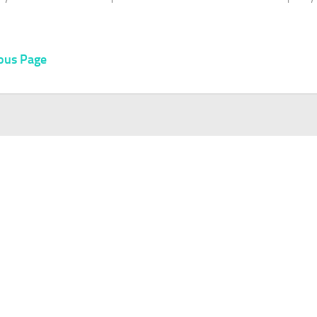
ous Page