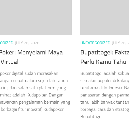
ORIZED
JULY 26, 2026
UNCATEGORIZED
JULY 26, 
Poker: Menyelami Maya
Bupatitogel: Fakt
Virtual
Perlu Kamu Tahu
poker digital sudah merasakan
Bupatitogel adalah seb
angan cepat dalam sejumlah tahun
semakin populer di kala
u ini, dan salah satu platform yang
terutama di Indonesia. 
 minat adalah Kudapoker. Dengan
penasaran dengan permai
nawarkan pengalaman bermain yang
tahu lebih banyak tenta
 berbagai fitur inovatif, Kudapoker
berbagai cara dan strateg
Bupatitogel...