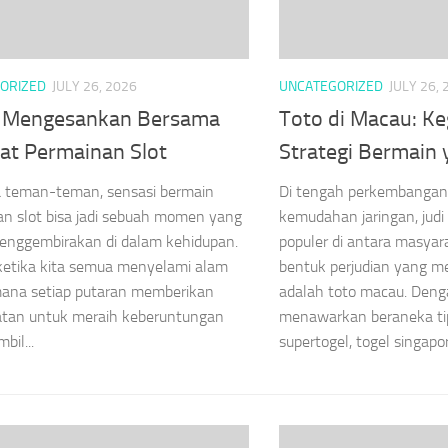
ORIZED
JULY 26, 2026
UNCATEGORIZED
JULY 26, 
a Mengesankan Bersama
Toto di Macau: K
at Permainan Slot
Strategi Bermain 
 teman-teman, sensasi bermain
Di tengah perkembangan 
n slot bisa jadi sebuah momen yang
kemudahan jaringan, judi
enggembirakan di dalam kehidupan.
populer di antara masyara
ketika kita semua menyelami alam
bentuk perjudian yang me
 mana setiap putaran memberikan
adalah toto macau. Deng
tan untuk meraih keberuntungan
menawarkan beraneka tip
bil...
supertogel, togel singapore