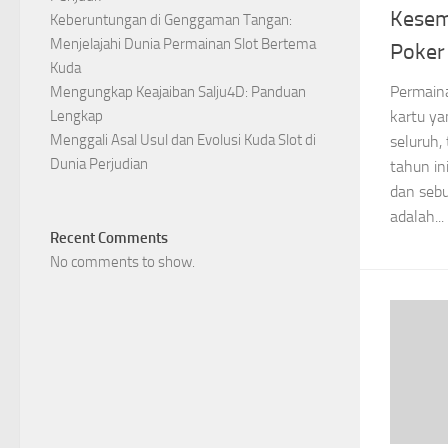
Kesem
Keberuntungan di Genggaman Tangan:
Menjelajahi Dunia Permainan Slot Bertema
Poker
Kuda
Permain
Mengungkap Keajaiban Salju4D: Panduan
kartu ya
Lengkap
Menggali Asal Usul dan Evolusi Kuda Slot di
seluruh,
Dunia Perjudian
tahun in
dan sebu
adalah...
Recent Comments
No comments to show.