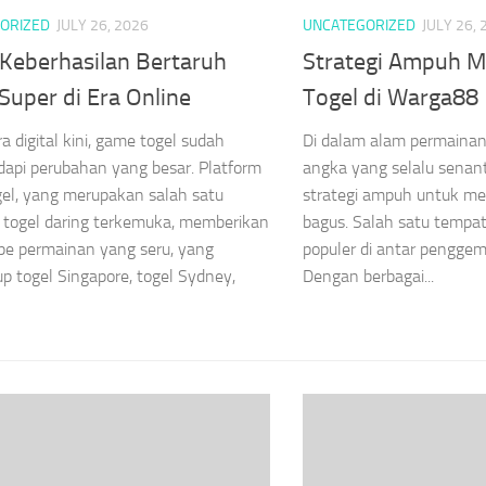
ORIZED
JULY 26, 2026
UNCATEGORIZED
JULY 26, 
 Keberhasilan Bertaruh
Strategi Ampuh 
Super di Era Online
Togel di Warga88
a digital kini, game togel sudah
Di dalam alam permainan
api perubahan yang besar. Platform
angka yang selalu sena
el, yang merupakan salah satu
strategi ampuh untuk mer
 togel daring terkemuka, memberikan
bagus. Salah satu tempat
pe permainan yang seru, yang
populer di antar penggem
 togel Singapore, togel Sydney,
Dengan berbagai...