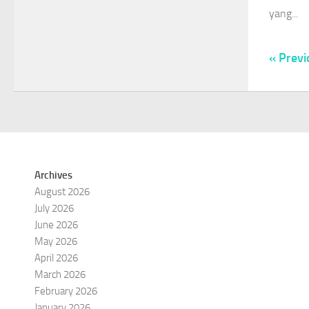
yang...
« Previ
Archives
August 2026
July 2026
June 2026
May 2026
April 2026
March 2026
February 2026
January 2026