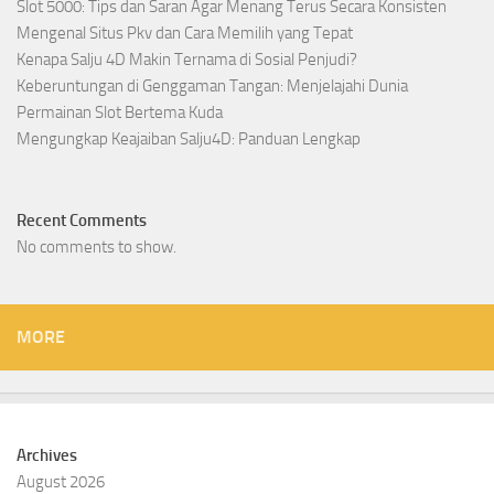
Slot 5000: Tips dan Saran Agar Menang Terus Secara Konsisten
Mengenal Situs Pkv dan Cara Memilih yang Tepat
Kenapa Salju 4D Makin Ternama di Sosial Penjudi?
Keberuntungan di Genggaman Tangan: Menjelajahi Dunia
Permainan Slot Bertema Kuda
Mengungkap Keajaiban Salju4D: Panduan Lengkap
Recent Comments
No comments to show.
MORE
Archives
August 2026