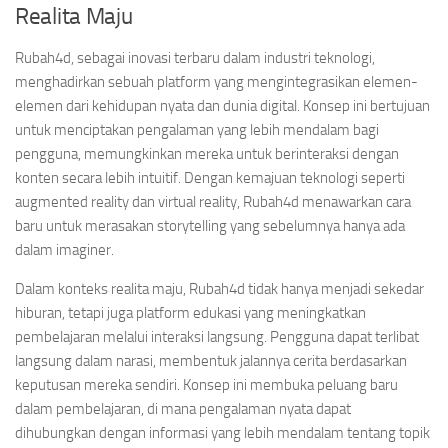
Realita Maju
Rubah4d, sebagai inovasi terbaru dalam industri teknologi,
menghadirkan sebuah platform yang mengintegrasikan elemen-
elemen dari kehidupan nyata dan dunia digital. Konsep ini bertujuan
untuk menciptakan pengalaman yang lebih mendalam bagi
pengguna, memungkinkan mereka untuk berinteraksi dengan
konten secara lebih intuitif. Dengan kemajuan teknologi seperti
augmented reality dan virtual reality, Rubah4d menawarkan cara
baru untuk merasakan storytelling yang sebelumnya hanya ada
dalam imaginer.
Dalam konteks realita maju, Rubah4d tidak hanya menjadi sekedar
hiburan, tetapi juga platform edukasi yang meningkatkan
pembelajaran melalui interaksi langsung. Pengguna dapat terlibat
langsung dalam narasi, membentuk jalannya cerita berdasarkan
keputusan mereka sendiri. Konsep ini membuka peluang baru
dalam pembelajaran, di mana pengalaman nyata dapat
dihubungkan dengan informasi yang lebih mendalam tentang topik