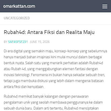
omarkattan.com
Skip to content
UNCATEGORIZED
Rubah4d: Antara Fiksi dan Realita Maju
BY
SAFASFSF231
·
JUNE 15, 2026
Di era digital yang semakin maju, konsep-konsep yang sebelumnya
hanya menjadi bahan imajinasi kini mulai muncul dalam berbagai
bentuk nyata. Salah satu yang menarik perhatian adalah Rubah4d
atau Rubah 4d, yang menggabungkan elemen fantasi dengan
inovasi teknologi. Fenomena ini bukan hanya sekadar sebuah tren,
tetapi juga membuka diskusi yang lebih dalam mengenai batasan
antara fiksi dan kenyataan.
Rubah4d memikat banyak kalangan dengan penawaran
pengalaman unik yang seolah membawa penggunanya ke dalam
sebuah dunia baru. Dalam arti tertentu, Rubah4d menciptakan