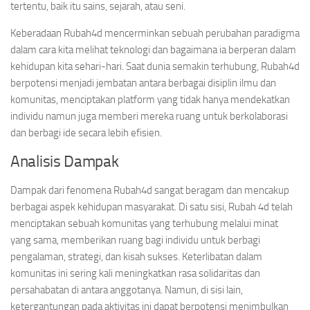
tertentu, baik itu sains, sejarah, atau seni.
Keberadaan Rubah4d mencerminkan sebuah perubahan paradigma
dalam cara kita melihat teknologi dan bagaimana ia berperan dalam
kehidupan kita sehari-hari. Saat dunia semakin terhubung, Rubah4d
berpotensi menjadi jembatan antara berbagai disiplin ilmu dan
komunitas, menciptakan platform yang tidak hanya mendekatkan
individu namun juga memberi mereka ruang untuk berkolaborasi
dan berbagi ide secara lebih efisien.
Analisis Dampak
Dampak dari fenomena Rubah4d sangat beragam dan mencakup
berbagai aspek kehidupan masyarakat. Di satu sisi, Rubah 4d telah
menciptakan sebuah komunitas yang terhubung melalui minat
yang sama, memberikan ruang bagi individu untuk berbagi
pengalaman, strategi, dan kisah sukses. Keterlibatan dalam
komunitas ini sering kali meningkatkan rasa solidaritas dan
persahabatan di antara anggotanya. Namun, di sisi lain,
ketergantungan pada aktivitas ini dapat berpotensi menimbulkan