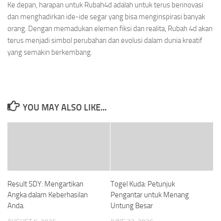
Ke depan, harapan untuk Rubah4d adalah untuk terus berinovasi
dan menghadirkan ide-ide segar yang bisa menginspirasi banyak
orang. Dengan memadukan elemen fiksi dan realita, Rubah 4d akan
terus menjadi simbol perubahan dan evolusi dalam dunia kreatif
yang semakin berkembang.
YOU MAY ALSO LIKE...
Result SDY: Mengartikan
Togel Kuda: Petunjuk
Angka dalam Keberhasilan
Pengantar untuk Menang
Anda.
Untung Besar