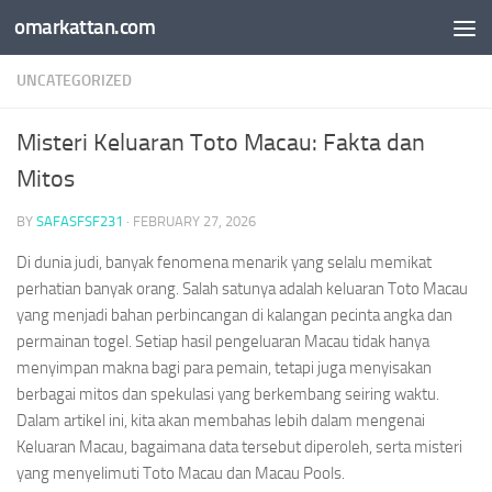
omarkattan.com
Skip to content
UNCATEGORIZED
Misteri Keluaran Toto Macau: Fakta dan
Mitos
BY
SAFASFSF231
·
FEBRUARY 27, 2026
Di dunia judi, banyak fenomena menarik yang selalu memikat
perhatian banyak orang. Salah satunya adalah keluaran Toto Macau
yang menjadi bahan perbincangan di kalangan pecinta angka dan
permainan togel. Setiap hasil pengeluaran Macau tidak hanya
menyimpan makna bagi para pemain, tetapi juga menyisakan
berbagai mitos dan spekulasi yang berkembang seiring waktu.
Dalam artikel ini, kita akan membahas lebih dalam mengenai
Keluaran Macau, bagaimana data tersebut diperoleh, serta misteri
yang menyelimuti Toto Macau dan Macau Pools.