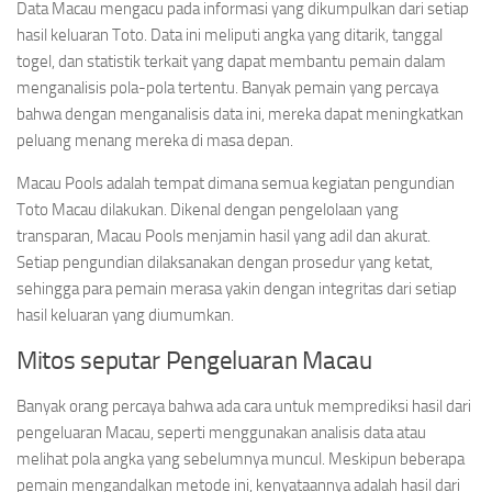
Data Macau mengacu pada informasi yang dikumpulkan dari setiap
hasil keluaran Toto. Data ini meliputi angka yang ditarik, tanggal
togel, dan statistik terkait yang dapat membantu pemain dalam
menganalisis pola-pola tertentu. Banyak pemain yang percaya
bahwa dengan menganalisis data ini, mereka dapat meningkatkan
peluang menang mereka di masa depan.
Macau Pools adalah tempat dimana semua kegiatan pengundian
Toto Macau dilakukan. Dikenal dengan pengelolaan yang
transparan, Macau Pools menjamin hasil yang adil dan akurat.
Setiap pengundian dilaksanakan dengan prosedur yang ketat,
sehingga para pemain merasa yakin dengan integritas dari setiap
hasil keluaran yang diumumkan.
Mitos seputar Pengeluaran Macau
Banyak orang percaya bahwa ada cara untuk memprediksi hasil dari
pengeluaran Macau, seperti menggunakan analisis data atau
melihat pola angka yang sebelumnya muncul. Meskipun beberapa
pemain mengandalkan metode ini, kenyataannya adalah hasil dari