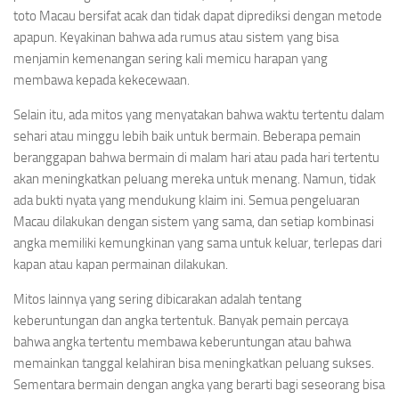
toto Macau bersifat acak dan tidak dapat diprediksi dengan metode
apapun. Keyakinan bahwa ada rumus atau sistem yang bisa
menjamin kemenangan sering kali memicu harapan yang
membawa kepada kekecewaan.
Selain itu, ada mitos yang menyatakan bahwa waktu tertentu dalam
sehari atau minggu lebih baik untuk bermain. Beberapa pemain
beranggapan bahwa bermain di malam hari atau pada hari tertentu
akan meningkatkan peluang mereka untuk menang. Namun, tidak
ada bukti nyata yang mendukung klaim ini. Semua pengeluaran
Macau dilakukan dengan sistem yang sama, dan setiap kombinasi
angka memiliki kemungkinan yang sama untuk keluar, terlepas dari
kapan atau kapan permainan dilakukan.
Mitos lainnya yang sering dibicarakan adalah tentang
keberuntungan dan angka tertentuk. Banyak pemain percaya
bahwa angka tertentu membawa keberuntungan atau bahwa
memainkan tanggal kelahiran bisa meningkatkan peluang sukses.
Sementara bermain dengan angka yang berarti bagi seseorang bisa