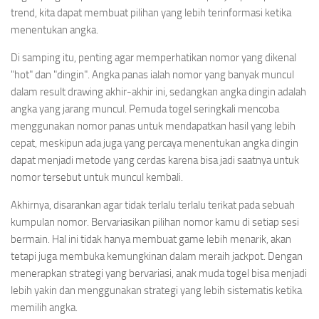
trend, kita dapat membuat pilihan yang lebih terinformasi ketika
menentukan angka.
Di samping itu, penting agar memperhatikan nomor yang dikenal
"hot" dan "dingin". Angka panas ialah nomor yang banyak muncul
dalam result drawing akhir-akhir ini, sedangkan angka dingin adalah
angka yang jarang muncul. Pemuda togel seringkali mencoba
menggunakan nomor panas untuk mendapatkan hasil yang lebih
cepat, meskipun ada juga yang percaya menentukan angka dingin
dapat menjadi metode yang cerdas karena bisa jadi saatnya untuk
nomor tersebut untuk muncul kembali.
Akhirnya, disarankan agar tidak terlalu terlalu terikat pada sebuah
kumpulan nomor. Bervariasikan pilihan nomor kamu di setiap sesi
bermain. Hal ini tidak hanya membuat game lebih menarik, akan
tetapi juga membuka kemungkinan dalam meraih jackpot. Dengan
menerapkan strategi yang bervariasi, anak muda togel bisa menjadi
lebih yakin dan menggunakan strategi yang lebih sistematis ketika
memilih angka.