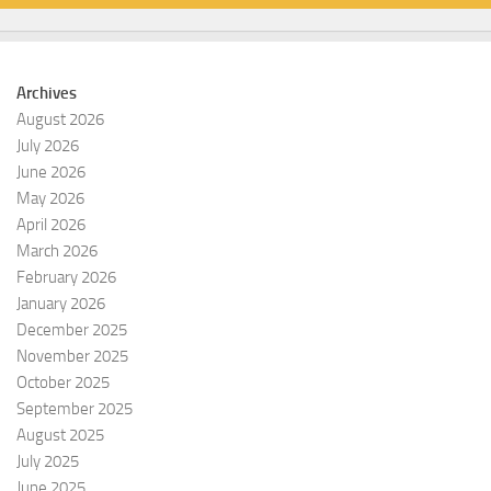
Archives
August 2026
July 2026
June 2026
May 2026
April 2026
March 2026
February 2026
January 2026
December 2025
November 2025
October 2025
September 2025
August 2025
July 2025
June 2025