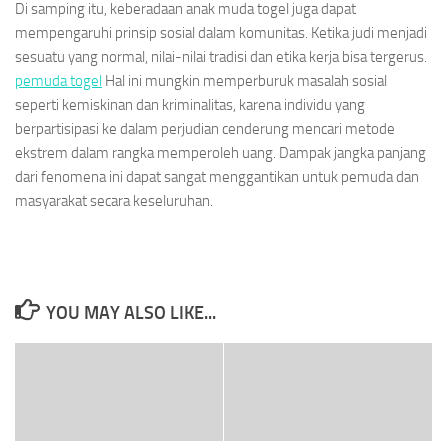
Di samping itu, keberadaan anak muda togel juga dapat
mempengaruhi prinsip sosial dalam komunitas. Ketika judi menjadi
sesuatu yang normal, nilai-nilai tradisi dan etika kerja bisa tergerus.
pemuda togel
Hal ini mungkin memperburuk masalah sosial
seperti kemiskinan dan kriminalitas, karena individu yang
berpartisipasi ke dalam perjudian cenderung mencari metode
ekstrem dalam rangka memperoleh uang. Dampak jangka panjang
dari fenomena ini dapat sangat menggantikan untuk pemuda dan
masyarakat secara keseluruhan.
YOU MAY ALSO LIKE...